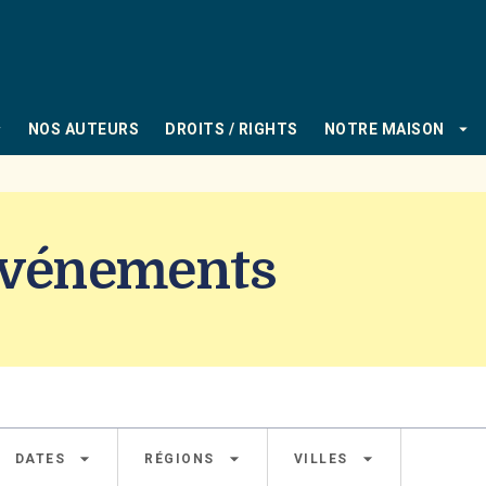
PIED DE PAGE
_down
arrow_drop_down
NOS AUTEURS
DROITS / RIGHTS
NOTRE MAISON
 Événements
arrow_drop_down
arrow_drop_down
arrow_drop_down
DATES
RÉGIONS
VILLES