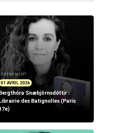
ÉVÈNEMENT
01 AVRIL 2026
Bergthóra Snæbjörnsdóttir :
Librairie des Batignolles (Paris
17e)