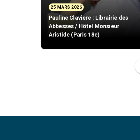
25 MARS 2026
Pauline Claviere : Librairie des
Abbesses / Hôtel Monsieur
Aristide (Paris 18e)
f