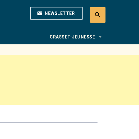
mail
NEWSLETTER
search
search
arrow_drop_down
GRASSET-JEUNESSE