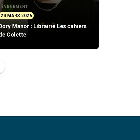
ÉVÈNEMENT
24 MARS 2026
Dory Manor : Librairie Les cahiers
de Colette
ge