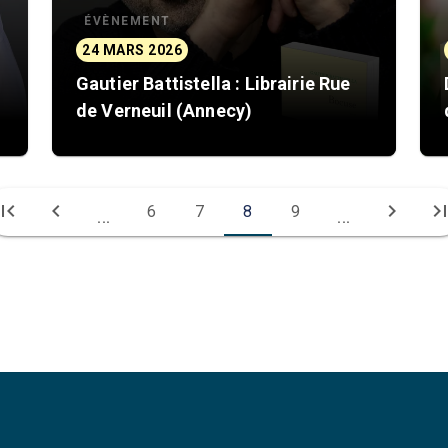
ÉVÈNEMENT
24 MARS 2026
Gautier Battistella : Librairie Rue
de Verneuil (Annecy)
irst_page
chevron_left
chevron_right
last_pa
6
7
8
9
...
...