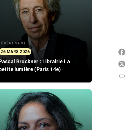
ÉVÈNEMENT
26 MARS 2026
P
Pascal Bruckner : Librairie La
P
petite lumière (Paris 14e)
link
C