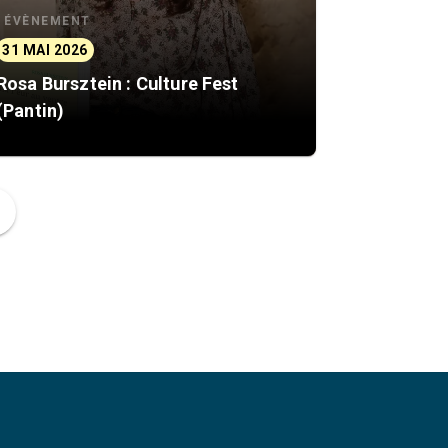
ÉVÈNEMENT
31 MAI 2026
Rosa Bursztein : Culture Fest
(Pantin)
ge