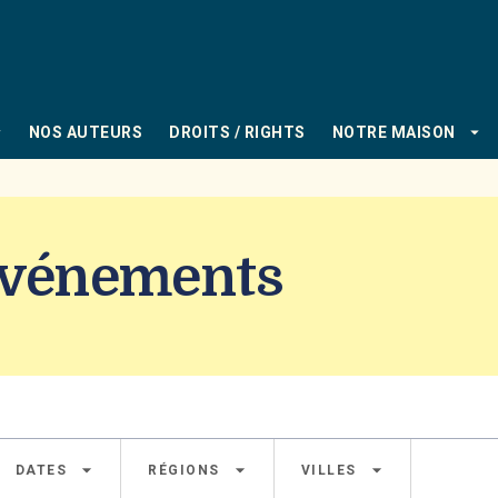
PIED DE PAGE
_down
arrow_drop_down
NOS AUTEURS
DROITS / RIGHTS
NOTRE MAISON
 Événements
arrow_drop_down
arrow_drop_down
arrow_drop_down
DATES
RÉGIONS
VILLES