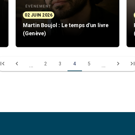
ÉVÈNEMENT
02 JUIN 2026
Martin Boujol : Le temps d'un livre
(Genève)
irst_page
chevron_left
chevron_right
last_pa
2
3
4
5
...
...