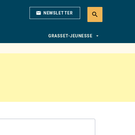
mail
NEWSLETTER
search
search
arrow_drop_down
GRASSET-JEUNESSE