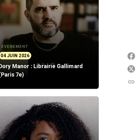
ÉVÈNEMENT
04 JUIN 2026
P
Dory Manor : Librairie Gallimard
P
(Paris 7e)
link
C