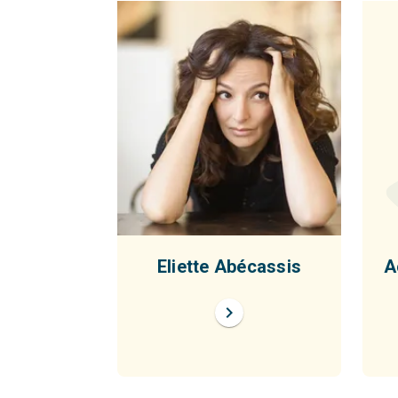
Eliette Abécassis
A
chevron_right