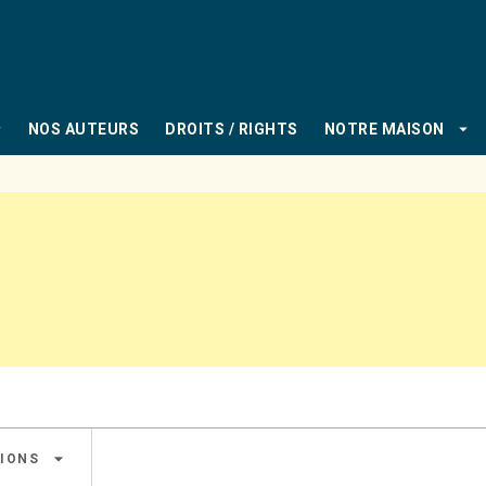
PIED DE PAGE
_down
arrow_drop_down
NOS AUTEURS
DROITS / RIGHTS
NOTRE MAISON
arrow_drop_down
IONS