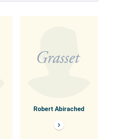
Robert Abirached
chevron_right