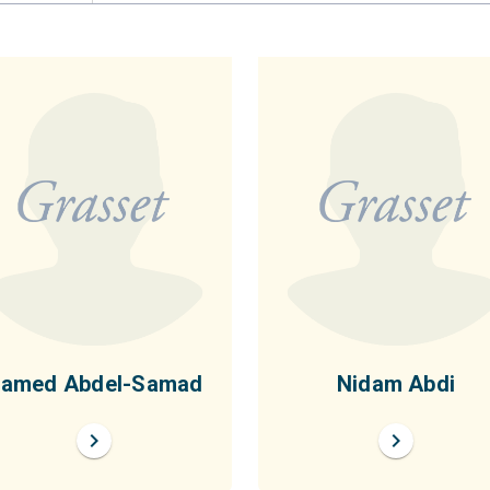
amed Abdel-Samad
Nidam Abdi
chevron_right
chevron_right