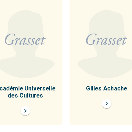
cadémie Universelle
Gilles Achache
des Cultures
chevron_right
chevron_right