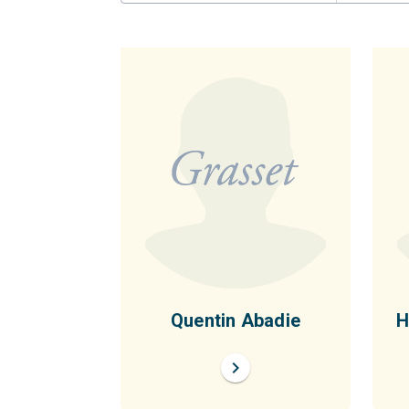
Quentin Abadie
H
chevron_right