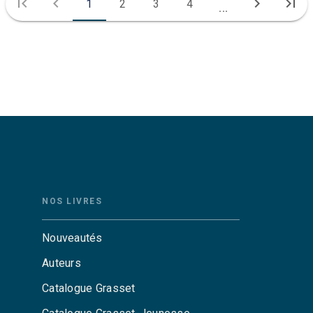
first_page
chevron_left
chevron_right
last_page
1
2
3
4
...
NOS LIVRES
Nouveautés
Auteurs
Catalogue Grasset