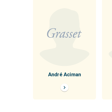
André Aciman
chevron_right