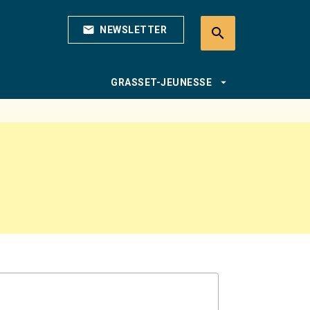
mail
NEWSLETTER
search
search
arrow_drop_down
GRASSET-JEUNESSE