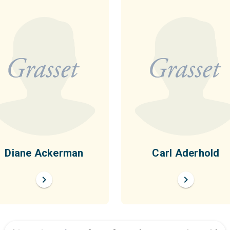
Diane Ackerman
Carl Aderhold
chevron_right
chevron_right