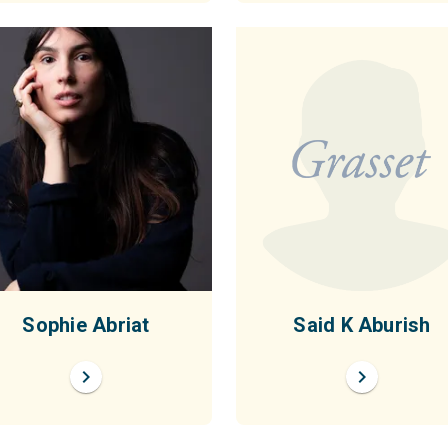
Sophie Abriat
Said K Aburish
chevron_right
chevron_right