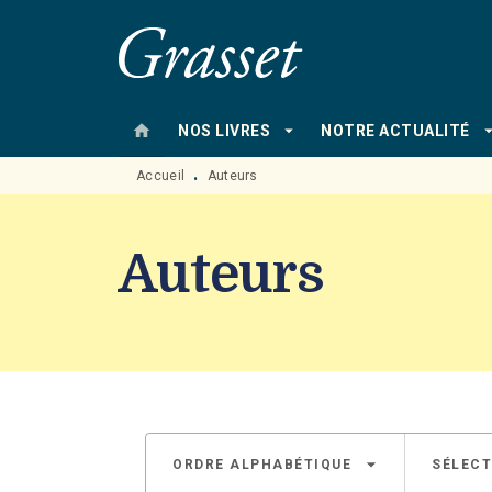
MENU
RECHERCHE
CONTENU
home
arrow_drop_down
arrow_drop
NOS LIVRES
NOTRE ACTUALITÉ
Accueil
Auteurs
•
Auteurs
arrow_drop_down
ORDRE ALPHABÉTIQUE
SÉLECT