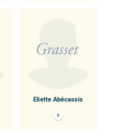
Eliette Abécassis
chevron_right