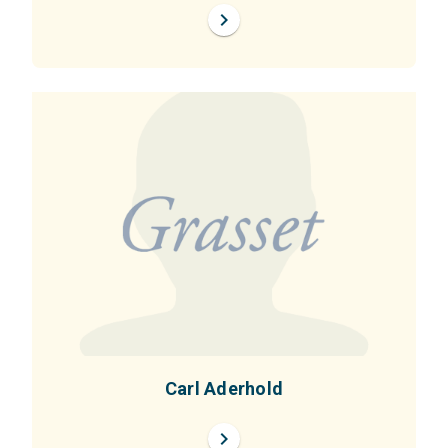
chevron_right
Carl Aderhold
chevron_right