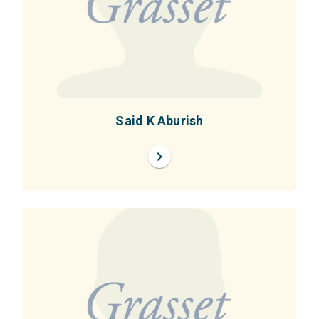
Said K Aburish
chevron_right