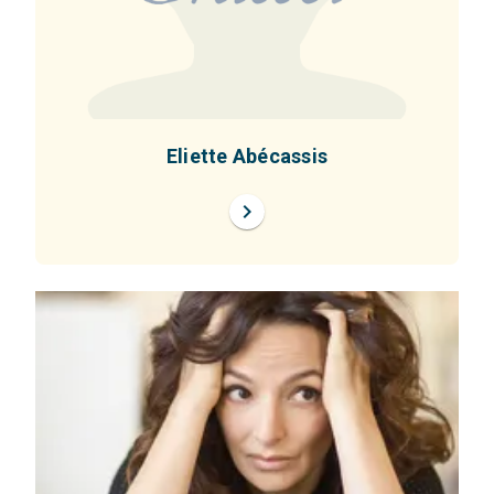
Eliette Abécassis
chevron_right