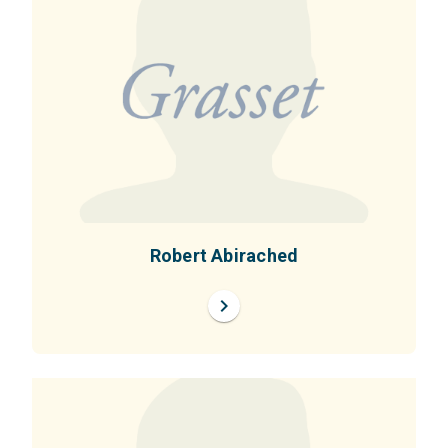
Robert Abirached
chevron_right