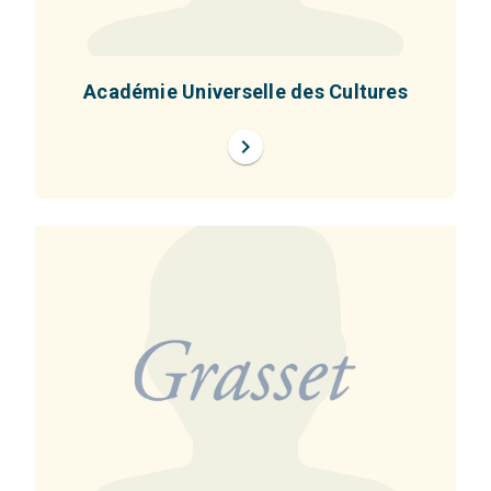
Académie Universelle des Cultures
chevron_right