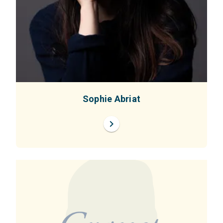
Sophie Abriat
chevron_right