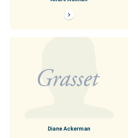
chevron_right
Diane Ackerman