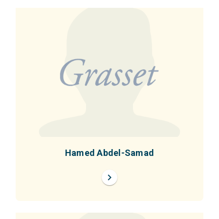
Hamed Abdel-Samad
chevron_right