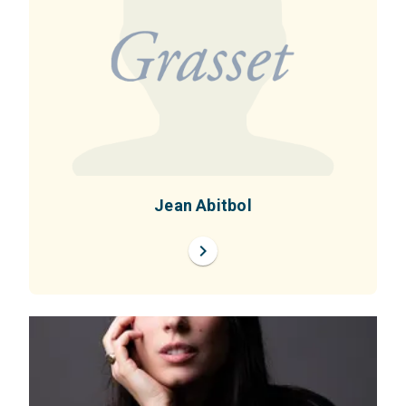
Jean Abitbol
chevron_right