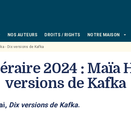
PIED DE PAGE
_down
arrow_drop_down
NOS AUTEURS
DROITS / RIGHTS
NOTRE MAISON
ska - Dix versions de Kafka
téraire 2024 : Maïa 
versions de Kafka
ai,
Dix versions de Kafka
.