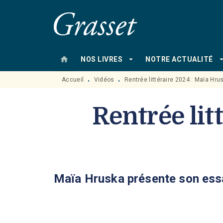
MENU
RECHERCHE
CONTENU
home
arrow_drop_down
arrow_drop
NOS LIVRES
NOTRE ACTUALITÉ
Accueil
Vidéos
Rentrée littéraire 2024 : Maïa Hru
•
•
Rentrée lit
Maïa Hruska présente son ess