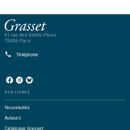
61 rue des Saints-Pères
75006 Paris
phone
Téléphone
NOS RÉSEAUX
NOS LIVRES
Nouveautés
Auteurs
Catalogue Grasset