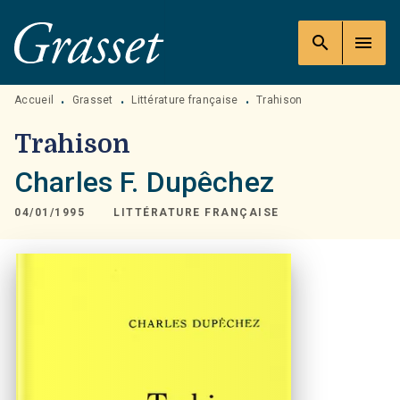
MENU
RECHERCHE
CONTENU
search
menu
PIED DE PAGE
Accueil
Grasset
Littérature française
Trahison
•
•
•
Trahison
Charles F. Dupêchez
04/01/1995
LITTÉRATURE FRANÇAISE