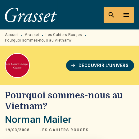
MENU
RECHERCHE
CONTENU
search
menu
PIED DE PAGE
Accueil
Grasset
Les Cahiers Rouges
•
•
•
Pourquoi sommes-nous au Vietnam?
arrow_forward
DÉCOUVRIR L'UNIVERS
Pourquoi sommes-nous au
Vietnam?
Norman Mailer
19/03/2008
LES CAHIERS ROUGES