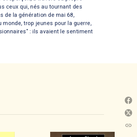
ous ceux qui, nés au tournant des
es de la génération de mai 68,
 monde, trop jeunes pour la guerre,
sionnaires" : ils avaient le sentiment
P
P
link
C