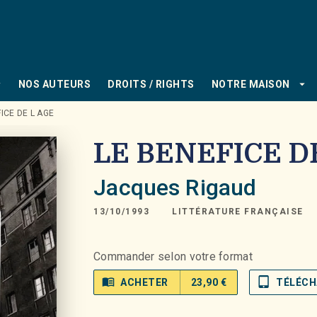
PIED DE PAGE
_down
arrow_drop_down
NOS AUTEURS
DROITS / RIGHTS
NOTRE MAISON
ICE DE L AGE
LE BENEFICE D
Jacques Rigaud
13/10/1993
LITTÉRATURE FRANÇAISE
Commander selon votre format
menu_book
tablet_mac
ACHETER
23,90 €
TÉLÉCH