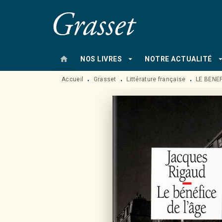
MENU
RECHERCHE
CONTENU
home
arrow_drop_down
arrow_drop
NOS LIVRES
NOTRE ACTUALITÉ
Accueil
Grasset
Littérature française
LE BENEF
•
•
•