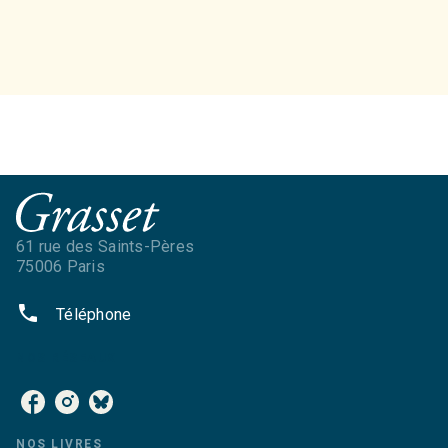
61 rue des Saints-Pères
75006 Paris
phone
Téléphone
NOS RÉSEAUX
NOS LIVRES