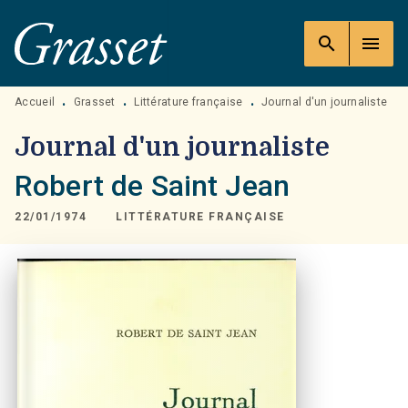
MENU
RECHERCHE
CONTENU
search
menu
PIED DE PAGE
Accueil
Grasset
Littérature française
Journal d'un journaliste
•
•
•
Journal d'un journaliste
Robert de Saint Jean
22/01/1974
LITTÉRATURE FRANÇAISE