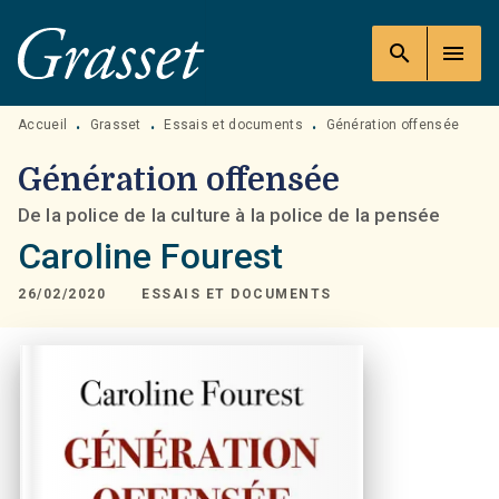
MENU
RECHERCHE
CONTENU
search
menu
PIED DE PAGE
Accueil
Grasset
Essais et documents
Génération offensée
•
•
•
Génération offensée
De la police de la culture à la police de la pensée
Caroline Fourest
26/02/2020
ESSAIS ET DOCUMENTS