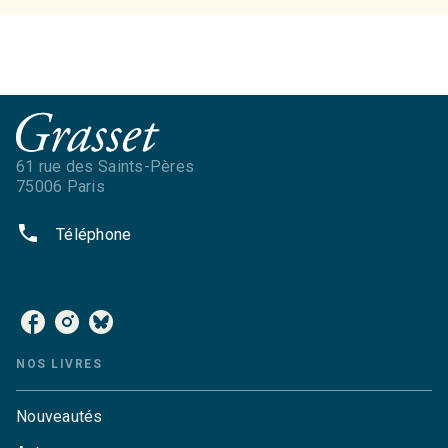
61 rue des Saints-Pères
75006 Paris
phone
Téléphone
NOS RÉSEAUX
NOS LIVRES
Nouveautés