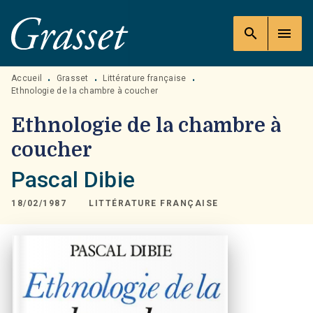
MENU
RECHERCHE
CONTENU
search
menu
PIED DE PAGE
Accueil
Grasset
Littérature française
•
•
•
Ethnologie de la chambre à coucher
Ethnologie de la chambre à
coucher
Pascal Dibie
18/02/1987
LITTÉRATURE FRANÇAISE