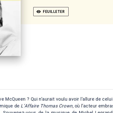
visibility
FEUILLETER
eve McQueen ? Qui n’aurait voulu avoir l’allure de ce
amique de
L’Affaire Thomas Crown
, où l’acteur embr
. Souvenez-vous de la musique de Michel Legrand