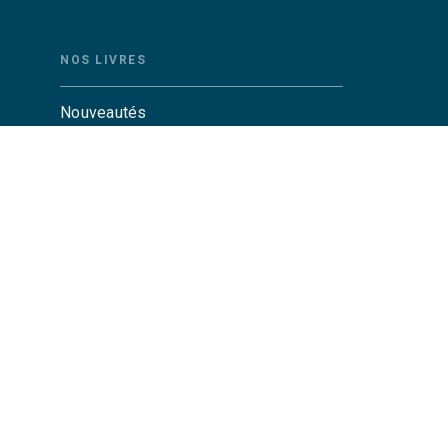
NOS LIVRES
Nouveautés
Auteurs
Catalogue Grasset
Catalogue Grasset-Jeunesse
Actualités
Agenda
CGU
Charte de référencement
Données personnelles
Par
GRASSET© 2026