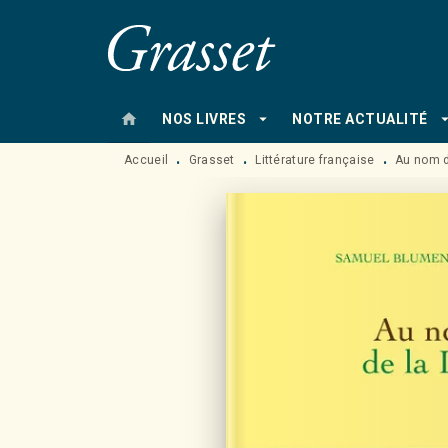
MENU
RECHERCHE
CONTENU
home
arrow_drop_down
arrow_drop
NOS LIVRES
NOTRE ACTUALITÉ
Accueil
Grasset
Littérature française
Au nom d
•
•
•