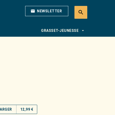
mail
NEWSLETTER
search
search
arrow_drop_down
GRASSET-JEUNESSE
ARGER
12,99 €