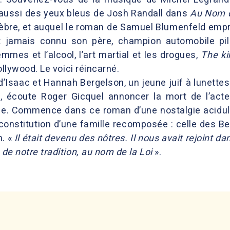
 aussi des yeux bleus de Josh Randall dans
Au Nom d
bre, et auquel le roman de Samuel Blumenfeld emprun
nt jamais connu son père, champion automobile pil
emmes et l’alcool, l’art martial et les drogues,
The ki
Hollywood. Le voici réincarné.
 d’Isaac et Hannah Bergelson, un jeune juif à lunette
e, écoute Roger Gicquel annoncer la mort de l’act
e. Commence dans ce roman d’une nostalgie acidulée
econstitution d’une famille recomposée : celle des Be
n. «
Il était devenu des nôtres. Il nous avait rejoint d
 de notre tradition, au nom de la Loi
».