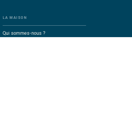
LA MAISON
Qui sommes-nous ?
Contactez-nous
Questions fréquentes
Envoyer un manuscrit
Service de presse
Droits
amétrez vos cookies