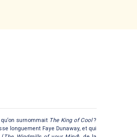
lui qu’on surnommait
The King of Cool
?
asse longuement Faye Dunaway, et qui
 (
The Windmills of your Mind
), de la