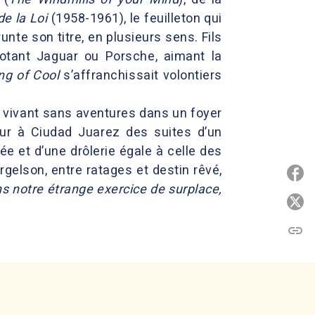
e la Loi
(1958-1961), le feuilleton qui
te son titre, en plusieurs sens. Fils
otant Jaguar ou Porsche, aimant la
ng of Cool
s’affranchissait volontiers
s vivant sans aventures dans un foyer
eur à Ciudad Juarez des suites d’un
 et d’une drôlerie égale à celle des
rgelson, entre ratages et destin rêvé,
P
ans notre étrange exercice de surplace,
P
link
C