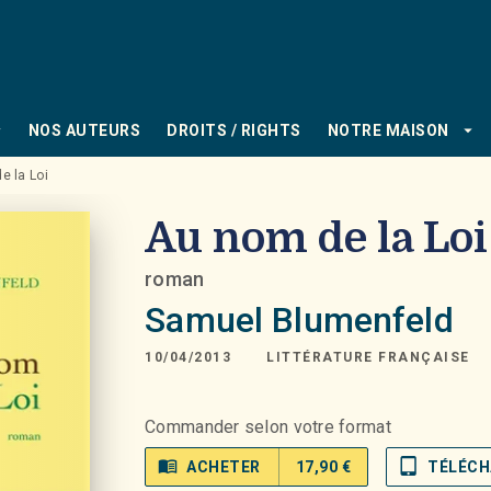
PIED DE PAGE
_down
arrow_drop_down
NOS AUTEURS
DROITS / RIGHTS
NOTRE MAISON
e la Loi
Au nom de la Loi
roman
Samuel Blumenfeld
10/04/2013
LITTÉRATURE FRANÇAISE
Commander selon votre format
menu_book
tablet_mac
ACHETER
17,90 €
TÉLÉCH