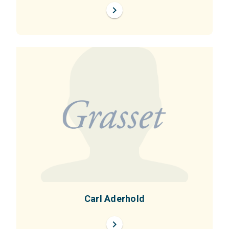
chevron_right
Carl Aderhold
chevron_right