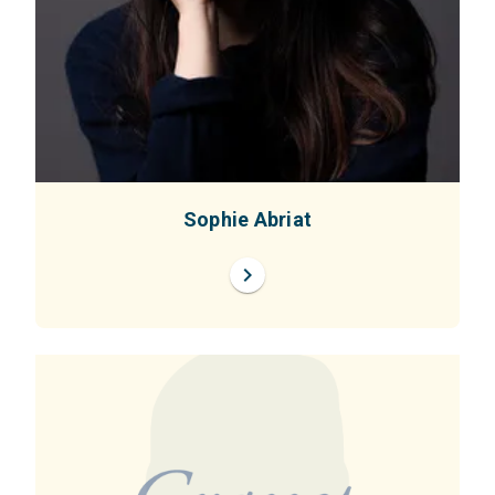
Sophie Abriat
chevron_right