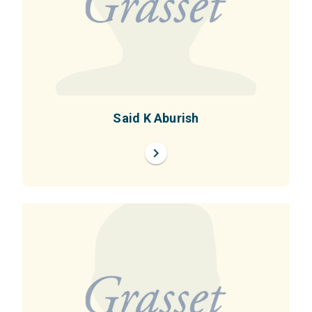
Said K Aburish
chevron_right