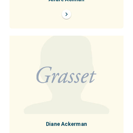
chevron_right
Diane Ackerman