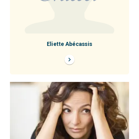
Eliette Abécassis
chevron_right