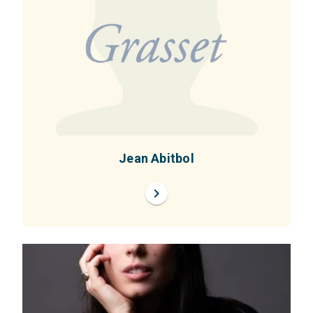
Jean Abitbol
chevron_right