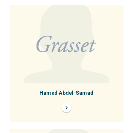
Hamed Abdel-Samad
chevron_right