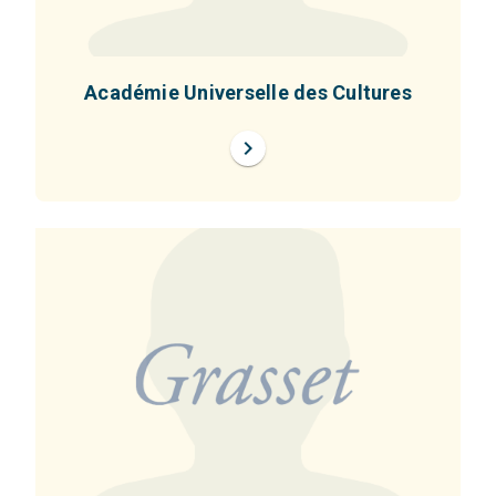
Académie Universelle des Cultures
chevron_right