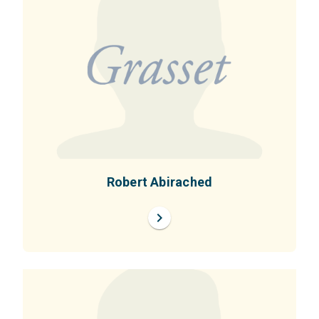
Robert Abirached
chevron_right