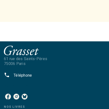
61 rue des Saints-Pères
75006 Paris
phone
Téléphone
NOS RÉSEAUX
NOS LIVRES