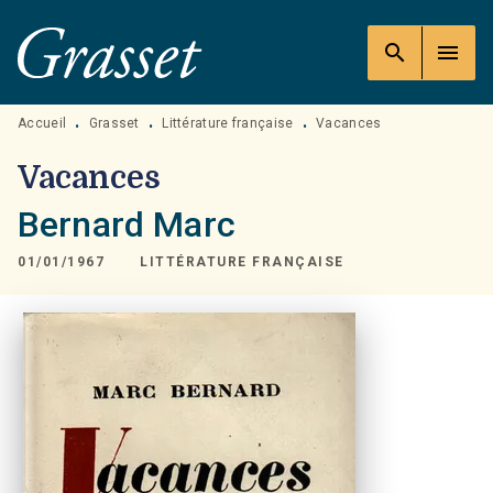
MENU
RECHERCHE
CONTENU
search
menu
PIED DE PAGE
Accueil
Grasset
Littérature française
Vacances
•
•
•
Vacances
Bernard Marc
01/01/1967
LITTÉRATURE FRANÇAISE