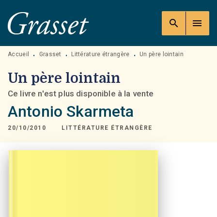
MENU
RECHERCHE
CONTENU
search
menu
PIED DE PAGE
Accueil
Grasset
Littérature étrangère
Un père lointain
•
•
•
Un père lointain
Ce livre n'est plus disponible à la vente
Antonio Skarmeta
20/10/2010
LITTÉRATURE ÉTRANGÈRE