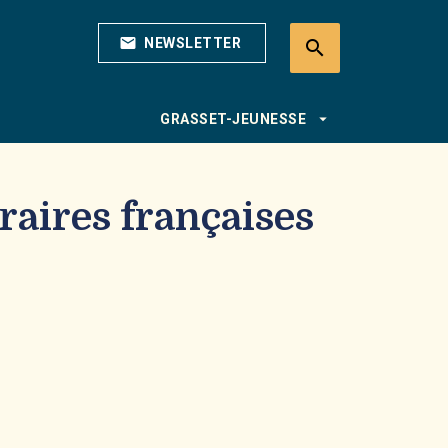
mail
NEWSLETTER
search
search
arrow_drop_down
GRASSET-JEUNESSE
éraires françaises