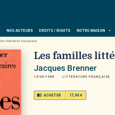
PIED DE PAGE
_down
arrow_drop_down
NOS AUTEURS
DROITS / RIGHTS
NOTRE MAISON
les littéraires françaises
Les familles litt
Jacques Brenner
19/05/1988
LITTÉRATURE FRANÇAISE
menu_book
ACHETER
17,90 €