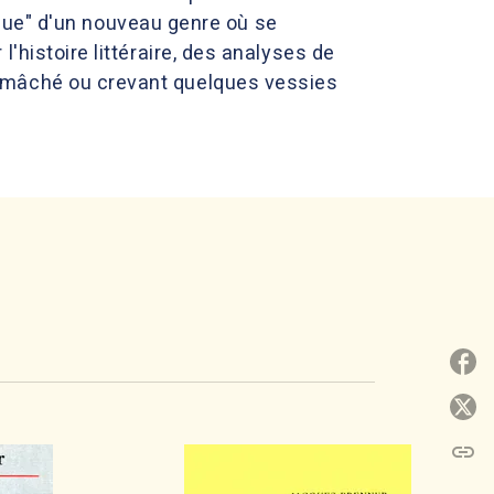
tique" d'un nouveau genre où se
'histoire littéraire, des analyses de
r mâché ou crevant quelques vessies
P
P
link
C