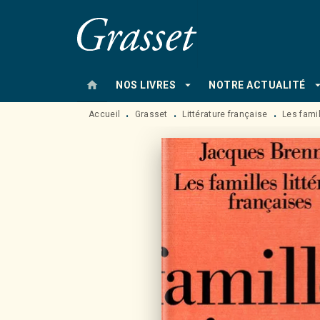
MENU
RECHERCHE
CONTENU
home
arrow_drop_down
arrow_drop
NOS LIVRES
NOTRE ACTUALITÉ
Accueil
Grasset
Littérature française
Les famil
•
•
•