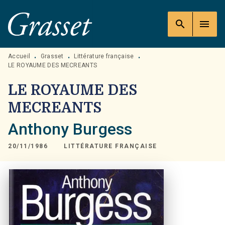
MENU
RECHERCHE
CONTENU
search
menu
PIED DE PAGE
Accueil
Grasset
Littérature française
•
•
•
LE ROYAUME DES MECREANTS
LE ROYAUME DES
MECREANTS
Anthony Burgess
20/11/1986
LITTÉRATURE FRANÇAISE