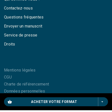
Contactez-nous
Questions fréquentes
Envoyer un manuscrit
Service de presse
Droits
Mentions légales
CGU
Charte de référencement
Données personnelles
Paramétrez vos cookies
shopping_basket
arrow_drop_down
ACHETER VOTRE FORMAT