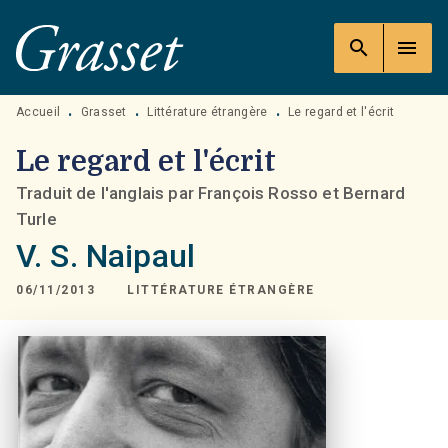
MENU
RECHERCHE
CONTENU
search
menu
PIED DE PAGE
Accueil
Grasset
Littérature étrangère
Le regard et l'écrit
•
•
•
Le regard et l'écrit
Traduit de l'anglais par François Rosso et Bernard
Turle
V. S. Naipaul
06/11/2013
LITTÉRATURE ÉTRANGÈRE