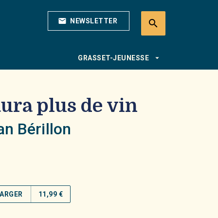
mail
NEWSLETTER
search
search
arrow_drop_down
GRASSET-JEUNESSE
 aura plus de vin
ian Bérillon
ARGER
11,99 €