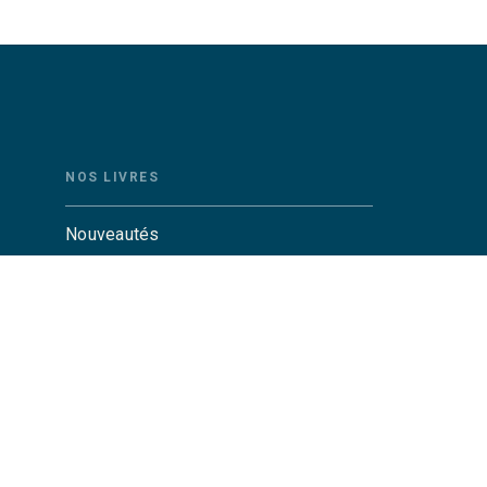
NOS LIVRES
Nouveautés
Auteurs
Catalogue Grasset
Catalogue Grasset-Jeunesse
Actualités
Agenda