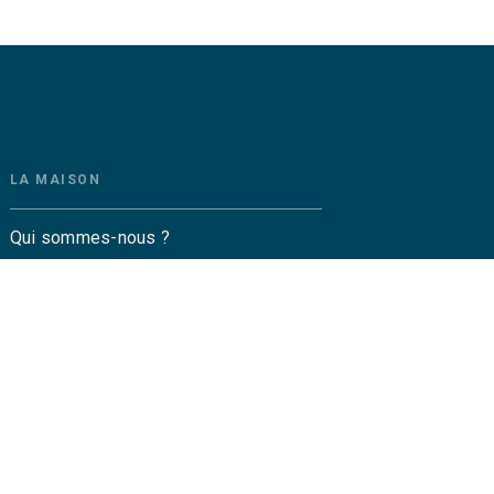
LA MAISON
Qui sommes-nous ?
Contactez-nous
Questions fréquentes
Envoyer un manuscrit
Service de presse
Droits