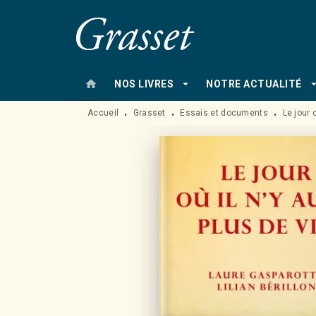
MENU
RECHERCHE
CONTENU
home
arrow_drop_down
arrow_drop
NOS LIVRES
NOTRE ACTUALITÉ
Accueil
Grasset
Essais et documents
Le jour 
•
•
•