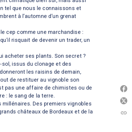
nt climatique bien sûr, mais aussi
vin tel que nous le connaissons et
ombrent à l’automne d’un grenat
ré le cep comme une marchandise :
u’il risquait de devenir un trader, un
ui acheter ses plants. Son secret ?
-sol, issus du clonage et des
 donneront les raisins de demain,
 tout de restituer au vignoble son
est pas une affaire de chimistes ou de
P
e : le sang de la terre.
P
s millénaires. Des premiers vignobles
grands châteaux de Bordeaux et de la
link
C