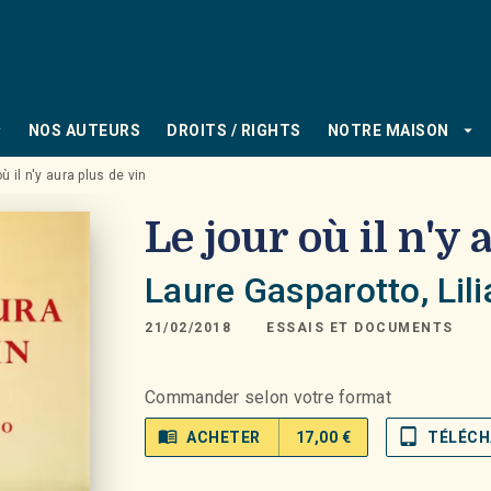
PIED DE PAGE
_down
arrow_drop_down
NOS AUTEURS
DROITS / RIGHTS
NOTRE MAISON
où il n'y aura plus de vin
Le jour où il n'y
Laure Gasparotto
,
Lil
21/02/2018
ESSAIS ET DOCUMENTS
Commander selon votre format
menu_book
tablet_mac
ACHETER
17,00 €
TÉLÉCH