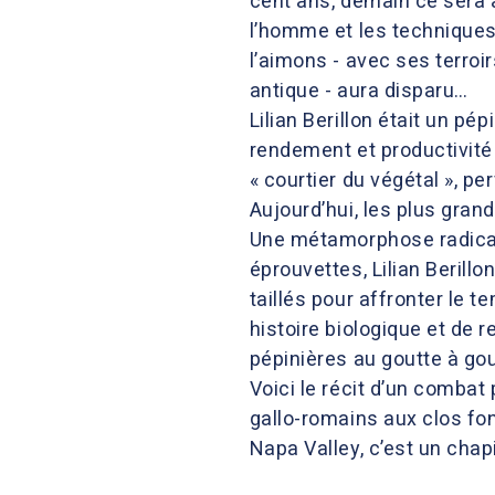
cent ans, demain ce sera 
l’homme et les techniques d
l’aimons - avec ses terroi
antique - aura disparu…
Lilian Berillon était un 
rendement et productivité r
« courtier du végétal », pe
Aujourd’hui, les plus gran
Une métamorphose radicale 
éprouvettes, Lilian Berill
taillés pour affronter le t
histoire biologique et de 
pépinières au goutte à gout
Voici le récit d’un combat
gallo-romains aux clos fo
Napa Valley, c’est un chapi