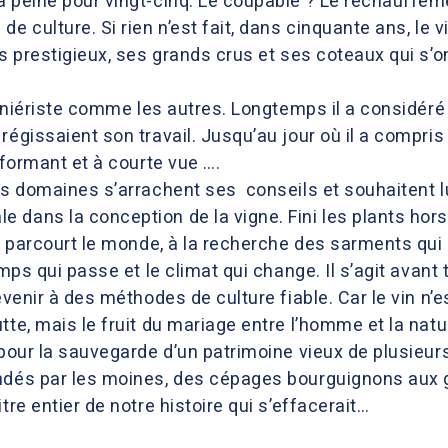
à peine pour vingt-cinq. Le coupable ? Le réchauffeme
e culture. Si rien n’est fait, dans cinquante ans, le 
rs prestigieux, ses grands crus et ses coteaux qui s’
pépiniériste comme les autres. Longtemps il a considé
égissaient son travail. Jusqu’au jour où il a compris q
rformant et à courte vue ….
ds domaines s’arrachent ses conseils et souhaitent l
dans la conception de la vigne. Fini les plants hors
on parcourt le monde, à la recherche des sarments qui
emps qui passe et le climat qui change. Il s’agit avant
revenir à des méthodes de culture fiable. Car le vin n’
te, mais le fruit du mariage entre l’homme et la natur
 pour la sauvegarde d’un patrimoine vieux de plusieur
ndés par les moines, des cépages bourguignons aux 
tre entier de notre histoire qui s’effacerait…