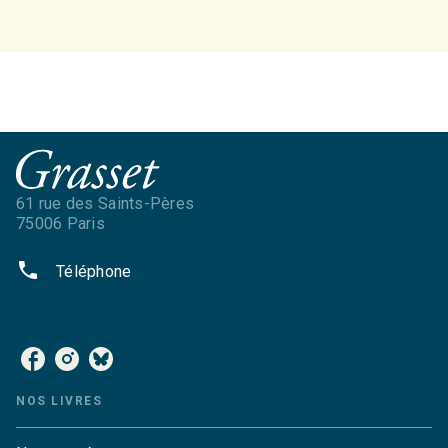
61 rue des Saints-Pères
75006 Paris
phone
Téléphone
NOS RÉSEAUX
NOS LIVRES