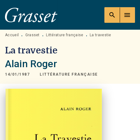
MENU
RECHERCHE
CONTENU
search
menu
PIED DE PAGE
Accueil
Grasset
Littérature française
La travestie
•
•
•
La travestie
Alain Roger
14/01/1987
LITTÉRATURE FRANÇAISE