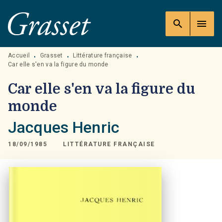
MENU
RECHERCHE
CONTENU
search
menu
PIED DE PAGE
Accueil
Grasset
Littérature française
•
•
•
Car elle s'en va la figure du monde
Car elle s'en va la figure du
monde
Jacques Henric
18/09/1985
LITTÉRATURE FRANÇAISE