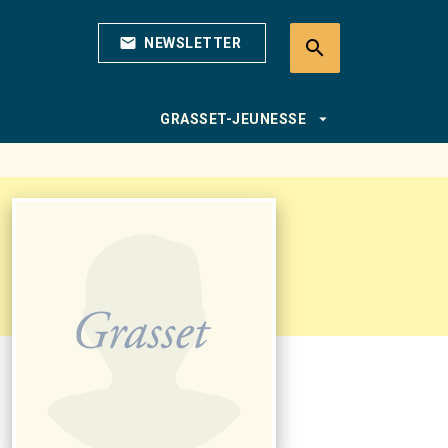
mail
NEWSLETTER
search
search
arrow_drop_down
GRASSET-JEUNESSE