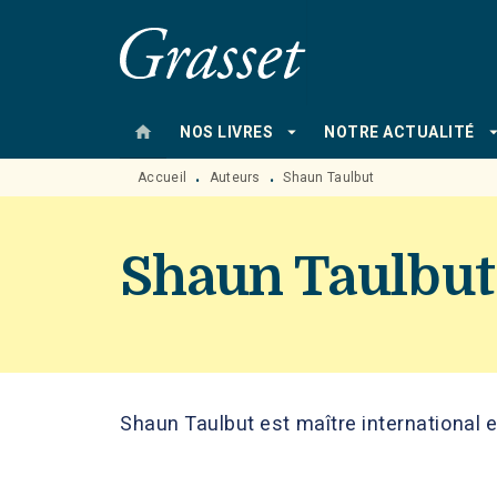
MENU
RECHERCHE
CONTENU
home
arrow_drop_down
arrow_drop
NOS LIVRES
NOTRE ACTUALITÉ
Accueil
Auteurs
Shaun Taulbut
•
•
Shaun Taulbut
Shaun Taulbut est maître international 