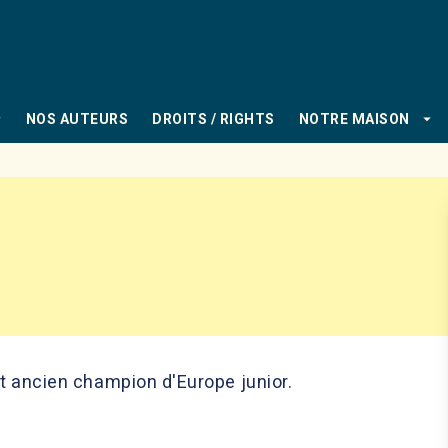
PIED DE PAGE
_down
arrow_drop_down
NOS AUTEURS
DROITS / RIGHTS
NOTRE MAISON
et ancien champion d'Europe junior.