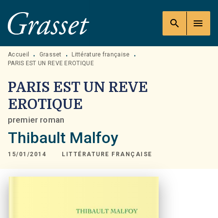
MENU
RECHERCHE
CONTENU
search
menu
PIED DE PAGE
Accueil
Grasset
Littérature française
•
•
•
PARIS EST UN REVE EROTIQUE
PARIS EST UN REVE
EROTIQUE
premier roman
Thibault Malfoy
15/01/2014
LITTÉRATURE FRANÇAISE